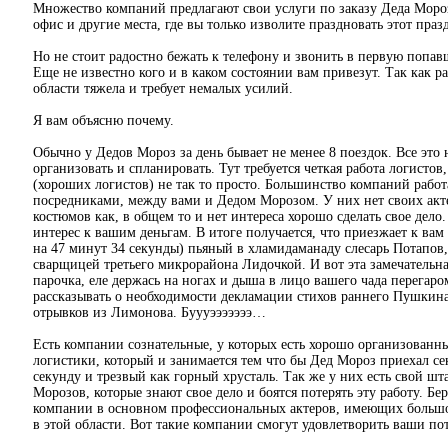
Множество компаний предлагают свои услуги по заказу Деда Моро
офис и другие места, где вы только изволите праздновать этот праз
Но не стоит радостно бежать к телефону и звонить в первую попав
Еще не известно кого и в каком состоянии вам привезут. Так как ра
области тяжела и требует немалых усилий.
Я вам объясню почему.
Обычно у Дедов Мороз за день бывает не менее 8 поездок. Все это
организовать и спланировать. Тут требуется четкая работа логистов,
(хороших логистов) не так то просто. Большинство компаний раб
посредниками, между вами и Дедом Морозом. У них нет своих акте
костюмов как, в общем то и нет интереса хорошо сделать свое дело. 
интерес к вашим деньгам. В итоге получается, что приезжает к вам
на 47 минут 34 секунды) пьяный в хламидаманаду слесарь Потапов
сварщицей третьего микрорайона Лидочкой. И вот эта замечательна
парочка, еле держась на ногах и дыша в лицо вашего чада перегаро
рассказывать о необходимости декламации стихов раннего Пушкин
отрывков из Лимонова. Буууэээээээ…
Есть компании сознательные, у которых есть хорошо организованн
логистики, который и занимается тем что бы Дед Мороз приехал се
секунду и трезвый как горный хрусталь. Так же у них есть свой шт
Морозов, которые знают свое дело и боятся потерять эту работу. Бер
компании в основном профессиональных актеров, имеющих больш
в этой области. Вот такие компании смогут удовлетворить ваши по